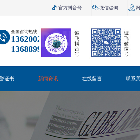



官方抖音号
微信咨询
全国咨询热线
13620021303
13688999095
誉证书
新闻资讯
在线留言
联系