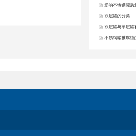
影响不锈钢罐质
双层罐的分类
双层罐与单层罐
不锈钢罐被腐蚀