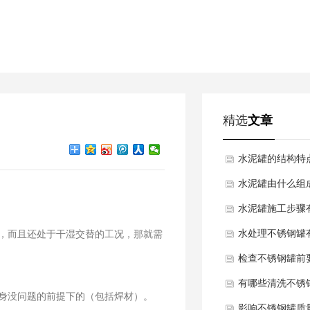
精选
文章
水泥罐的结构特
水泥罐由什么组
水泥罐施工步骤
水处理不锈钢罐
，而且还处于干湿交替的工况，那就需
检查不锈钢罐前
有哪些清洗不锈
身没问题的前提下的（包括焊材）。
影响不锈钢罐质